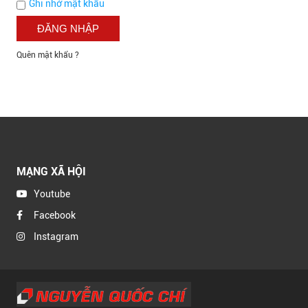
Ghi nhớ mật khẩu
Quên mật khẩu ?
MẠNG XÃ HỘI
Youtube
Facebook
Instagram